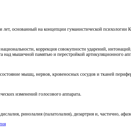
-ти лет, основанный на концепции гуманистической психологии К
 национальности, коррекция совокупности ударений, интонаций
та над мышечной памятью и перестройкой артикуляционного апп
состояние мышц, нервов, кровеносных сосудов и тканей перифер
ических изменений голосового аппарата.
слалия, ринолалия (палатолалия), дизартрия и, частично, афаз
тия