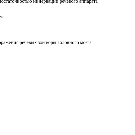
достаточностью иннервации речевого аппарата
ом
оражения речевых зон коры головного мозга