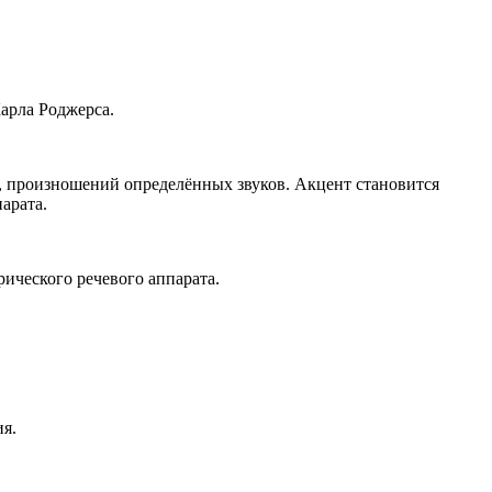
арла Роджерса.
, произношений определённых звуков. Акцент становится
арата.
ического речевого аппарата.
ия.