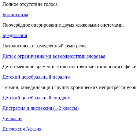
Полное отсутствие голоса.
Билингвизм
Поочерёдное оперирование двумя языковыми системами.
Брадилалия
Патологически замедленный темп речи.
Дети с ограниченными возможностями здоровья
Дети имеющие временные или постоянные отклонения в физиче
Детский церебральный паралич
Термин, объединяющий группу хронических непрогрессирующ
Детский церебральный синдром
Дисграфия и дислексия (1-2 классы)
Дисласия
Дислексия Афазия